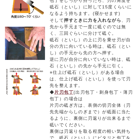
包丁をしっかり持ったら、刃の角度を
砥石（といし）に対して15度くらいに
なるよう持ちます。(寝かせます)
そして
押すときに力を入れながら
、刃
先から手元まで一度に砥ぐのでは無
く、三回ぐらいに分けて砥ぐ。
砥石（といし）の上に刃を乗せ刃が自
分の方に向いている時は、砥石（とい
し）の手元から先の方へ押す。
逆に刃が自分に向いていない時は、砥
石（といし）の先から手元に引く。
※仕上げ砥石（といし）がある場合
は、仕上げ砥石（といし）を使って刃
先を整えます。
◆
片刃包丁
(出刃包丁・刺身包丁・薄刃
包丁）の場合は
片刃の砥ぎ方は、表側の切刃全体（刃
先先端からしのぎまで）が砥面に当た
るように、裏側に刃返りが出来るまで
砥いでください。
裏側は刃返りを取る程度の軽い気持ち
で、砥石（といし）にピタリと包丁を