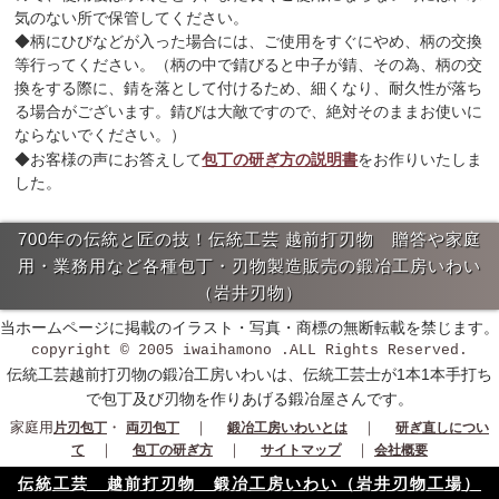
気のない所で保管してください。
◆柄にひびなどが入った場合には、ご使用をすぐにやめ、柄の交換
等行ってください。（柄の中で錆びると中子が錆、その為、柄の交
換をする際に、錆を落として付けるため、細くなり、耐久性が落ち
る場合がございます。錆びは大敵ですので、絶対そのままお使いに
ならないでください。）
◆お客様の声にお答えして
包丁の研ぎ方の説明書
をお作りいたしま
した。
700年の伝統と匠の技！伝統工芸 越前打刃物 贈答や家庭
用・業務用など各種包丁・刃物製造販売の鍛冶工房いわい
（岩井刃物）
当ホームページに掲載のイラスト・写真・商標の無断転載を禁じます。
copyright © 2005 iwaihamono .ALL Rights Reserved.
伝統工芸越前打刃物の鍛冶工房いわいは、伝統工芸士が1本1本手打ち
で包丁及び刃物を作りあげる鍛冶屋さんです。
家庭用
・
｜
｜
片刃包丁
両刃包丁
鍛冶工房いわいとは
研ぎ直しについ
｜
｜
｜
て
包丁の研ぎ方
サイトマップ
会社概要
伝統工芸 越前打刃物 鍛冶工房いわい（岩井刃物工場）