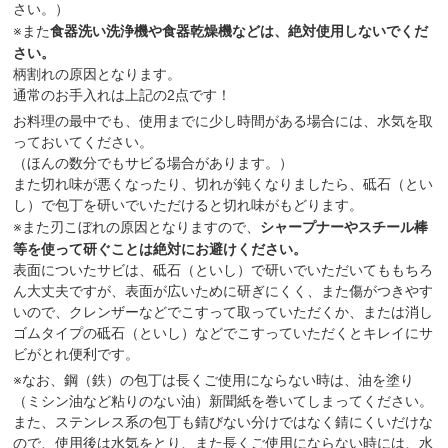
さい。）
※また
食器洗い洗浄機や食器乾燥機などは、絶対使用しないでくだ
さい。
柄割れの原因となります。
通常のお手入れは上記の2点です！
お料理の最中でも、使用までに少し時間がある場合には、水気を取
っておいてください。
（ほんの数分でもサビる場合があります。）
また切れ味が悪くなったり、切れが鈍くなりましたら、砥石（とい
し）で包丁を研いでいただけると切れ味がもどります。
※また刃こぼれの原因となりますので、
シャープナーやスチール棒
等を使って研ぐことは絶対にお避けください。
表面についたサビは、砥石（といし）で研いでいただいてももちろ
ん大丈夫ですが、表面が広いために研ぎにくく、また傷がつきやす
いので、クレンザーなどでこすって取っていただくか、または消し
ゴムタイプの砥石（といし）などでこすっていただくとキレイにサ
ビがとれ便利です。
※なお、鋼（鉄）の包丁は長くご使用にならない時は、油を塗り
（ミシン油など粘りのない油）新聞紙を巻いてしまってください。
また、ステンレス系の包丁も錆びない分けではなく錆にくいだけな
ので、使用後は水気をとり、また長くご使用にならない時には、水