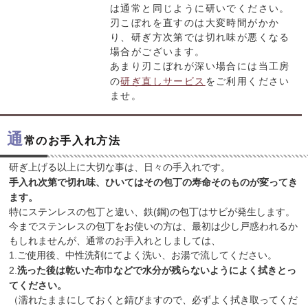
は通常と同じように研いでください。
刃こぼれを直すのは大変時間がかか
り、研ぎ方次第では切れ味が悪くなる
場合がございます。
あまり刃こぼれが深い場合には当工房
の
研ぎ直しサービス
をご利用ください
ませ。
通
常のお手入れ方法
研ぎ上げる以上に大切な事は、日々の手入れです。
手入れ次第で切れ味、ひいてはその包丁の寿命そのものが変ってき
ます。
特にステンレスの包丁と違い、鉄(鋼)の包丁はサビが発生します。
今までステンレスの包丁をお使いの方は、最初は少し戸惑われるか
もしれませんが、通常のお手入れとしましては、
1.ご使用後、中性洗剤にてよく洗い、お湯で流してください。
2.
洗った後は乾いた布巾などで水分が残らないようによく拭きとっ
てください。
（濡れたままにしておくと錆びますので、必ずよく拭き取ってくだ