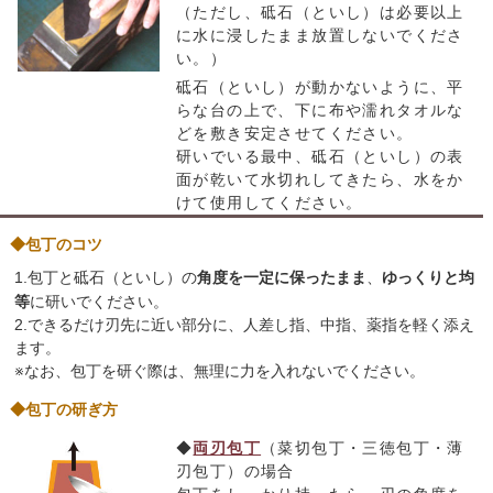
（ただし、砥石（といし）は必要以上
に水に浸したまま放置しないでくださ
い。）
砥石（といし）が動かないように、平
らな台の上で、下に布や濡れタオルな
どを敷き安定させてください。
研いでいる最中、砥石（といし）の表
面が乾いて水切れしてきたら、水をか
けて使用してください。
◆包丁のコツ
1.包丁と砥石（といし）の
角度を一定に保ったまま
、
ゆっくりと均
等
に研いでください。
2.できるだけ刃先に近い部分に、人差し指、中指、薬指を軽く添え
ます。
※なお、包丁を研ぐ際は、無理に力を入れないでください。
◆包丁の研ぎ方
◆
両刃包丁
（菜切包丁・三徳包丁・薄
刃包丁）の場合