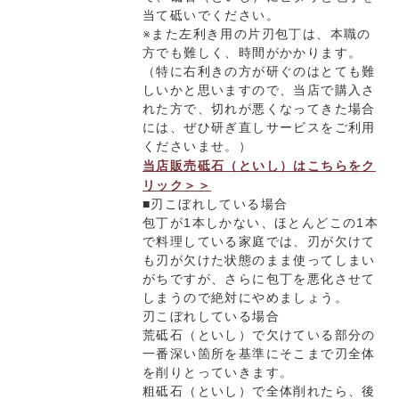
当て砥いでください。
※また左利き用の片刃包丁は、本職の
方でも難しく、時間がかかります。
（特に右利きの方が研ぐのはとても難
しいかと思いますので、当店で購入さ
れた方で、切れが悪くなってきた場合
には、ぜひ研ぎ直しサービスをご利用
くださいませ。）
当店販売砥石（といし）はこちらをク
リック＞＞
■刃こぼれしている場合
包丁が1本しかない、ほとんどこの1本
で料理している家庭では、刃が欠けて
も刃が欠けた状態のまま使ってしまい
がちですが、さらに包丁を悪化させて
しまうので絶対にやめましょう。
刃こぼれしている場合
荒砥石（といし）で欠けている部分の
一番深い箇所を基準にそこまで刃全体
を削りとっていきます。
粗砥石（といし）で全体削れたら、後