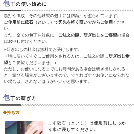
包
丁の使い始めに
黒打や風紋、その他鉄製の包丁には防錆油が塗られています。
ご使用前に砥石（といし）で刃先を軽く研いでからご使用
くださ
い。
また、全ての包丁を対象に、
ご注文の際、研ぎ出しをご要望
の場合
はお申し付けください。
※研ぎ出しの料金は無料
でお受けします。
（特に届いてすぐにご使用をされる方は、ご注文の際に
研ぎ出し希
望
とご要望くださいませ。）
ただし、お使いになるまでにお時間がある場合は研ぎ出しされる
と、錆びる場合がございますので、できればすぐお使いになられな
い場合は、されないほうがいいかと思います。
包
丁の研ぎ方
◆持ち方
まず砥石（といし）は
使用前にしっか
り水に浸してください。